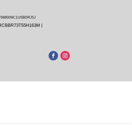
 IT088009C1U5BDRJ5J
LRCBBR73T55H163M |
.