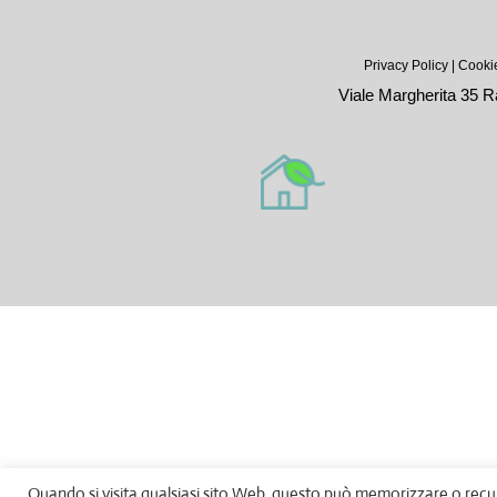
Privacy Policy
|
Cookie
Viale Margherita 35 Ra
Quando si visita qualsiasi sito Web, questo può memorizzare o recup