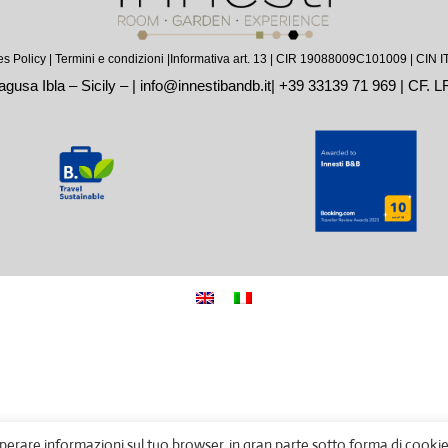
s Policy
|
Termini e condizioni |
Informativa art. 13
| CIR 19088009C101009 | CIN
gusa Ibla – Sicily – |
info@innestibandb.it
|
+39 33139 71 969
| CF. 
erare informazioni sul tuo browser, in gran parte sotto forma di cookie