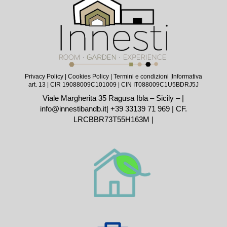
Privacy Policy
|
Cookies Policy
|
Termini e condizioni |
Informativa
art. 13
| CIR 19088009C101009 | CIN IT088009C1U5BDRJ5J
Viale Margherita 35 Ragusa Ibla – Sicily – |
info@innestibandb.it
|
+39 33139 71 969
| CF.
LRCBBR73T55H163M |