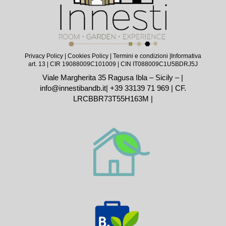
Privacy Policy
|
Cookies Policy
|
Termini e condizioni |
Informativa
art. 13
| CIR 19088009C101009 | CIN IT088009C1U5BDRJ5J
Viale Margherita 35 Ragusa Ibla – Sicily – |
info@innestibandb.it
|
+39 33139 71 969
| CF.
LRCBBR73T55H163M |