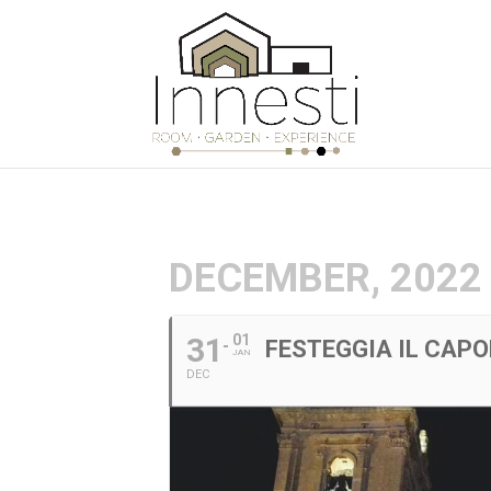
DECEMBER, 2022
31
01
FESTEGGIA IL CAP
JAN
DEC