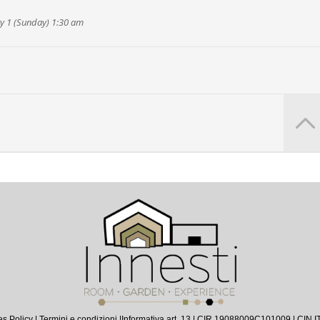
y 1 (Sunday) 1:30 am
s Policy
|
Termini e condizioni |
Informativa art. 13
| CIR 19088009C101009 | CIN