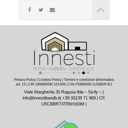
La mostra racconta l’ultimo reportage che
Leone realizzò in vita, pensando a un progetto
ispirato al Grand Tour e dedicato al viaggio
attraverso l’antico Regno delle due Sicilie. I
diversi tasselli del racconto compongono un
mosaico in grado di risuonare dentro il
visitatore, restituendo paesaggi e memorie di
antiche civiltà, creando campi semantici
oppositivi, nutrimento essenziale della
narrazione: l’andare e il restare, il partire e il
tornare, il mutare e il durare.
L’intento della mostra è rivolto a costruire le
fonti più spontanee dei propositi espressivi e
di una cultura identitaria e comunitaria.
Privacy Policy
|
Cookies Policy
|
Termini e condizioni |
Informativa
art. 13
| CIR 19088009C101009 | CIN IT088009C1U5BDRJ5J
Viale Margherita 35 Ragusa Ibla – Sicily – |
info@innestibandb.it
|
+39 33139 71 969
| CF.
LRCBBR73T55H163M |