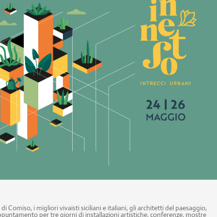
 Comiso, i migliori vivaisti siciliani e italiani, gli architetti del paesaggio,
appuntamento per tre giorni di installazioni artistiche, conferenze, mostre