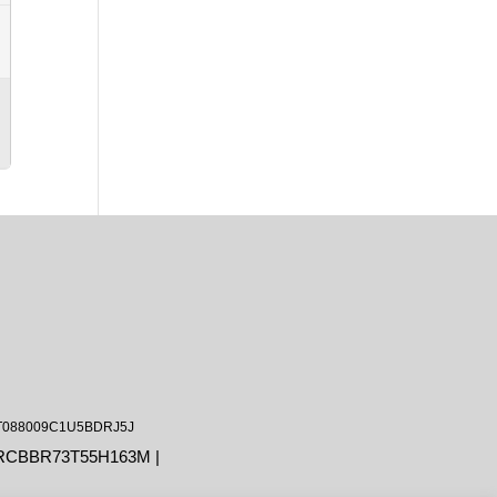
 IT088009C1U5BDRJ5J
LRCBBR73T55H163M |