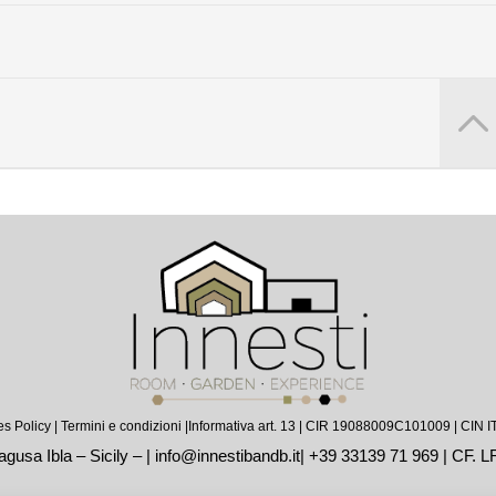
of the Unesco’s 18 jewels of the Ragusa’s baroque architecture: the
, in which there is a precious decoration hidden within the wooden
’s martyrium portrayed in six carved panels.
 Giorgio Ragusa Ibla
 every 30 minutes
s Policy
|
Termini e condizioni |
Informativa art. 13
| CIR 19088009C101009 | CIN
gusa Ibla – Sicily – |
info@innestibandb.it
|
+39 33139 71 969
| CF. 