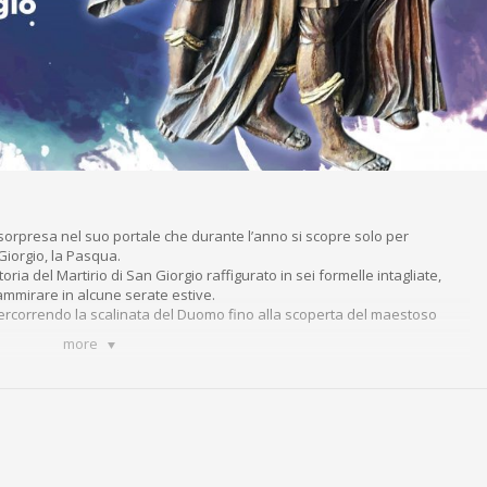
orpresa nel suo portale che durante l’anno si scopre solo per
 Giorgio, la Pasqua.
toria del Martirio di San Giorgio raffigurato in sei formelle intagliate,
mmirare in alcune serate estive.
rcorrendo la scalinata del Duomo fino alla scoperta del maestoso
more
bla
20:30 e le 23:30