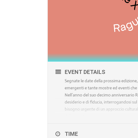
EVENT DETAILS
Segnate le date della prossima edizione, d
emergenti e tante mostre ed eventi che a
Nell’anno del suo decimo anniversario R
desiderio e di fiducia, interrogandosi sul
bisogno urgente di un approccio culturale
della ripartenza.
Nell’antica lingua greca esprimeva il sig
armonia gli antichi greci identificavano 
TIME
né mare sconfinato come l’Oceano, simbol