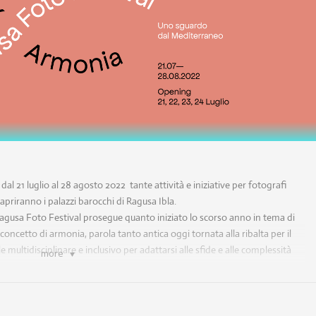
al 21 luglio al 28 agosto 2022 tante attività e iniziative per fotografi
priranno i palazzi barocchi di Ragusa Ibla.
agusa Foto Festival prosegue quanto iniziato lo scorso anno in tema di
 concetto di armonia, parola tanto antica oggi tornata alla ribalta per il
 multidisciplinare e inclusivo per adattarsi alle sfide e alle complessità
more
nificato di “connessione” e “congiuntura”. Tant’è che con la parola
il Mediterraneo, ponte tra le sponde della civiltà umana, né terra mobile
o della perenne prossimità degli esseri umani tra loro diversi e allo