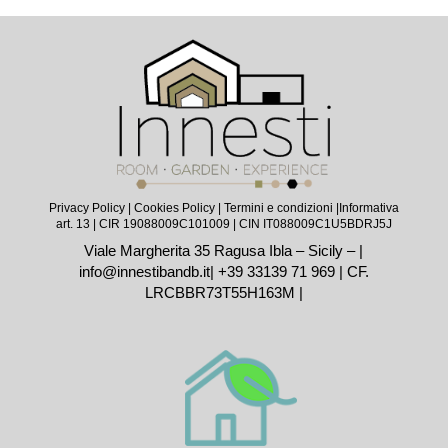
Privacy Policy
|
Cookies Policy
|
Termini e condizioni |
Informativa
art. 13
| CIR 19088009C101009 | CIN IT088009C1U5BDRJ5J
Viale Margherita 35 Ragusa Ibla – Sicily – |
info@innestibandb.it
|
+39 33139 71 969
| CF.
LRCBBR73T55H163M |