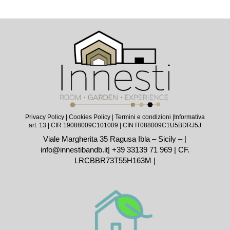
Privacy Policy
|
Cookies Policy
|
Termini e condizioni |
Informativa
art. 13
| CIR 19088009C101009 | CIN IT088009C1U5BDRJ5J
Viale Margherita 35 Ragusa Ibla – Sicily – |
info@innestibandb.it
|
+39 33139 71 969
| CF.
LRCBBR73T55H163M |