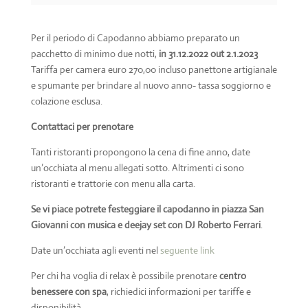
Per il periodo di Capodanno abbiamo preparato un
pacchetto di minimo due notti,
in 31.12.2022 out 2.1.2023
Tariffa per camera euro 270,00 incluso panettone artigianale
e spumante per brindare al nuovo anno- tassa soggiorno e
colazione esclusa.
Contattaci per prenotare
Tanti ristoranti propongono la cena di fine anno, date
un’occhiata al menu allegati sotto. Altrimenti ci sono
ristoranti e trattorie con menu alla carta.
Se vi piace potrete festeggiare il capodanno in piazza San
Giovanni con musica e deejay set con DJ Roberto Ferrari
.
Date un’occhiata agli eventi nel
seguente link
Per chi ha voglia di relax è possibile prenotare
centro
benessere con spa
, richiedici informazioni per tariffe e
disponibilità.