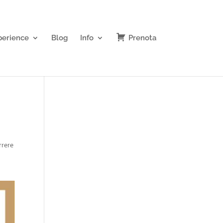
perience
Blog
Info
Prenota
rrere