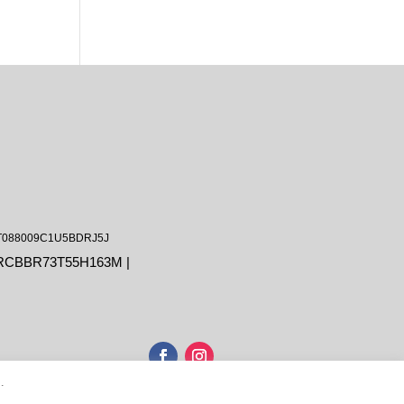
 IT088009C1U5BDRJ5J
LRCBBR73T55H163M |
.