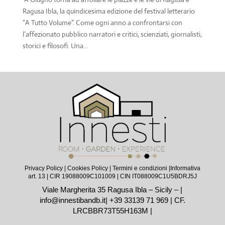
Ragusa Ibla, la quindicesima edizione del festival letterario
“A Tutto Volume”. Come ogni anno a confrontarsi con
l’affezionato pubblico narratori e critici, scienziati, giornalisti,
storici e filosofi. Una...
Privacy Policy
|
Cookies Policy
|
Termini e condizioni |
Informativa
art. 13
| CIR 19088009C101009 | CIN IT088009C1U5BDRJ5J
Viale Margherita 35 Ragusa Ibla – Sicily – |
info@innestibandb.it
|
+39 33139 71 969
| CF.
LRCBBR73T55H163M |