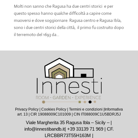
Molti non sanno che Ragusa ha due centri storici e per
questo spesso hanno qualche difficoltà a capire come
muoversi e dove soggiornare. Ragusa centro e Ragusa Ibla,
sono i due centri storici della città, il primo fu costruito dopo
il terremoto del 1693 da...
Privacy Policy
|
Cookies Policy
|
Termini e condizioni |
Informativa
art. 13
| CIR 19088009C101009 | CIN IT088009C1U5BDRJ5J
Viale Margherita 35 Ragusa Ibla – Sicily – |
info@innestibandb.it
|
+39 33139 71 969
| CF.
LRCBBR73T55H163M |