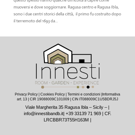
questo spesso hanno qualche difficoltà a capire come
muoversi e dove soggiornare. Ragusa centro e Ragusa Ibla,
sono i due centri storici della città, il primo fu costruito dopo
il terremoto del 1693 da...
Privacy Policy
|
Cookies Policy
|
Termini e condizioni |
Informativa
art. 13
| CIR 19088009C101009 | CIN IT088009C1U5BDRJ5J
Viale Margherita 35 Ragusa Ibla – Sicily – |
info@innestibandb.it
|
+39 33139 71 969
| CF.
LRCBBR73T55H163M |