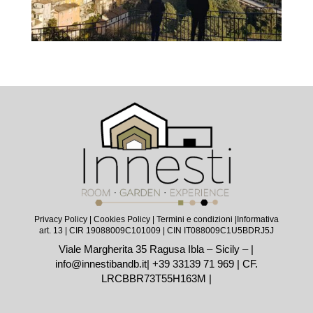
Privacy Policy
|
Cookies Policy
|
Termini e condizioni |
Informativa
art. 13
| CIR 19088009C101009 | CIN IT088009C1U5BDRJ5J
Viale Margherita 35 Ragusa Ibla – Sicily – |
info@innestibandb.it
|
+39 33139 71 969
| CF.
LRCBBR73T55H163M |