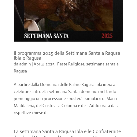
Il programma 2025 della Settimana Santa a Ragusa
Ibla e Ragusa
da
admin
|
Apr 4, 2025
|
Feste Religiose
,
settimana santa a
Ragusa
A partire dalla Domenica delle Palme Ragusa Ibla inizia a
celebrare i riti della Settimana Santa; domenica nel tardo
pomeriggio una processione sposterà i simulacri di Maria
Maddalena, del Cristo alla Colonna e dell’ Addolorata dalla
rispettive chiese di...
La settimana Santa a Ragusa Ibla e le Confraternite