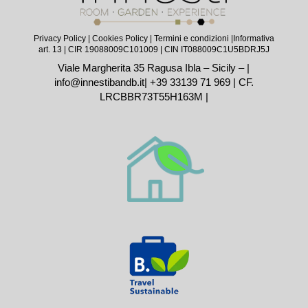
Privacy Policy
|
Cookies Policy
|
Termini e condizioni |
Informativa
art. 13
| CIR 19088009C101009 | CIN IT088009C1U5BDRJ5J
Viale Margherita 35 Ragusa Ibla – Sicily – |
info@innestibandb.it
|
+39 33139 71 969
| CF.
LRCBBR73T55H163M |