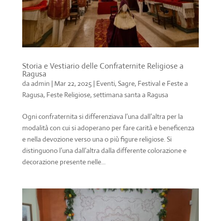
Storia e Vestiario delle Confraternite Religiose a
Ragusa
da
admin
|
Mar 22, 2025
|
Eventi, Sagre, Festival e Feste a
Ragusa
,
Feste Religiose
,
settimana santa a Ragusa
Ogni confraternita si differenziava l’una dall’altra per la
modalità con cui si adoperano per fare carità e beneficenza
e nella devozione verso una o più figure religiose. Si
distinguono l’una dall’altra dalla differente colorazione e
decorazione presente nelle...