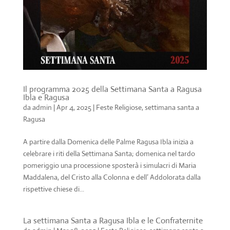
Il programma 2025 della Settimana Santa a Ragusa
Ibla e Ragusa
da
admin
|
Apr 4, 2025
|
Feste Religiose
,
settimana santa a
Ragusa
A partire dalla Domenica delle Palme Ragusa Ibla inizia a
celebrare i riti della Settimana Santa; domenica nel tardo
pomeriggio una processione sposterà i simulacri di Maria
Maddalena, del Cristo alla Colonna e dell’ Addolorata dalla
rispettive chiese di...
La settimana Santa a Ragusa Ibla e le Confraternite