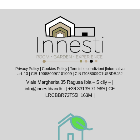
Privacy Policy
|
Cookies Policy
|
Termini e condizioni |
Informativa
art. 13
| CIR 19088009C101009 | CIN IT088009C1U5BDRJ5J
Viale Margherita 35 Ragusa Ibla – Sicily – |
info@innestibandb.it
|
+39 33139 71 969
| CF.
LRCBBR73T55H163M |