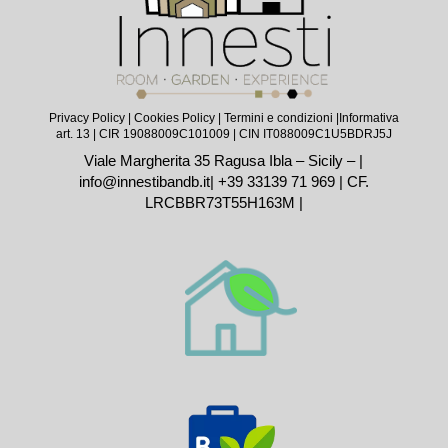
Privacy Policy
|
Cookies Policy
|
Termini e condizioni |
Informativa
art. 13
| CIR 19088009C101009 | CIN IT088009C1U5BDRJ5J
Viale Margherita 35 Ragusa Ibla – Sicily – |
info@innestibandb.it
|
+39 33139 71 969
| CF.
LRCBBR73T55H163M |