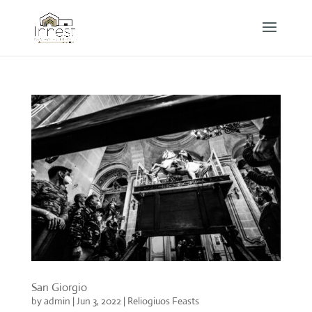
San Giorgio
by
admin
|
Jun 3, 2022
|
Reliogiuos Feasts