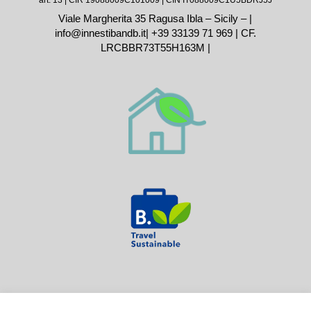
art. 13
| CIR 19088009C101009 | CIN IT088009C1U5BDRJ5J
Viale Margherita 35 Ragusa Ibla – Sicily – |
info@innestibandb.it
|
+39 33139 71 969
| CF.
LRCBBR73T55H163M |